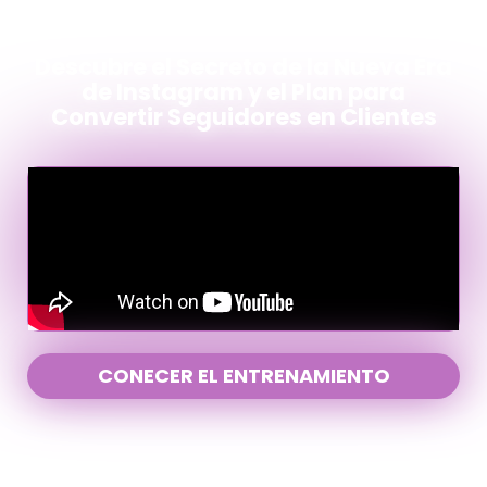
Descubre el Secreto de la Nueva Era
de Instagram y el Plan para
Convertir Seguidores en Clientes
CONECER EL ENTRENAMIENTO