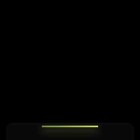
Diseña tu plan de acción mensual con pasos
claros para aplicar lo aprendido y seguir
avanzando.
CÓMO SE VE POR DENTRO
No vamos a darte fórmulas
mágicas
Selecciona una de las palabras clave y descubre lo que
te espera dentro de nuestra comunidad: