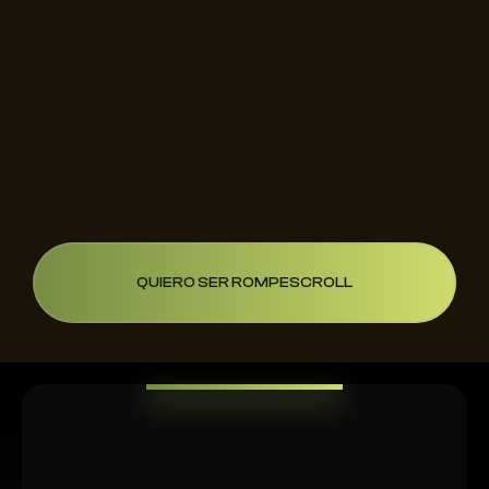
En la Comunidad creemos que la atención es
la
moneda más valiosa
en el mundo digital actual. Ser
un Rompe Scroll significa dominar el arte de captar
esa atención, posicionándote como líder en tu
nicho.
Al unirte a nosotros, no solo aprenderás estrategias
efectivas, sino que también formarás parte de una
comunidad que te impulsa a alcanzar el éxito.
¿Listo para tomar el control y liderar tu mercado?
QUIERO SER ROMPESCROLL