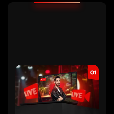
CLASES EN VIVO
Clases en vivo con Santi
Herrera
[Valorado en +$2,000]:
Resuelve tus dudas,
analiza casos y aplica estrategias en tiempo
real.