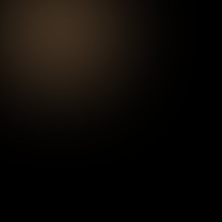
Premio
$100 USD
y el reconocimiento como líder del
mes en nuestra comunidad.
Cómo funciona:
Tú decides si participas.
Comparte tus
avances y logros más destacados.
La comunidad tiene la última palabra.
El
ganador es elegido por votación entre los
miembros.