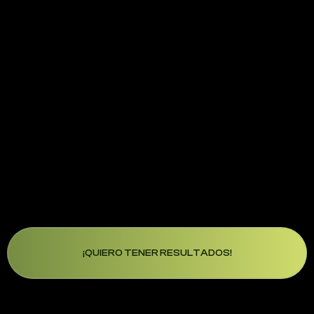
¿Por qué hacerlo?
No es solo el premio, es el reconocimiento, la
motivación y la inspiración que generas en
otros. Aquí, tu esfuerzo no pasa
desapercibido:
convertirte en el Más
RompeScroll es un símbolo de liderazgo y
excelencia.
¡QUIERO TENER RESULTADOS!