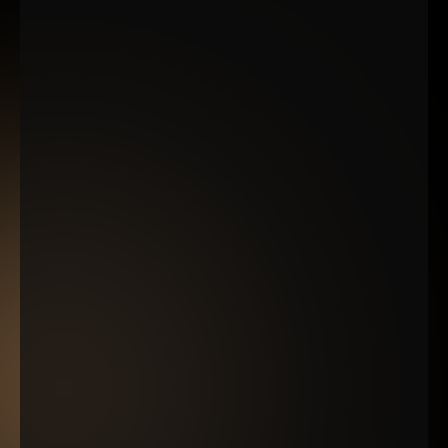
BONUS ESPECIALES
Si accedes en las próximas
24 horas
también te
llevarás 3 BONUS
3 Perlas del Marketing:
Aprende tres estrategias que multiplicarán tus
ventas.
365 ideas de contenido con Chat
GPT:
No vuelvas a quedarte sin ideas.