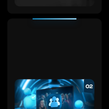
ENCUENTROS MENSUALES
Encuentros mensuales con
especialistas
[Valorado en +$500]:
Aprende de los mejores
en ventas, marca personal, meta ads,
WhatsApp y más.