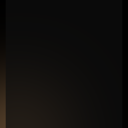
ESTO NO ES SOLO UN CURSO...
Es el acompañamiento que
necesitas para liderar tu
mercado.
Mientras otros programas te llenan de
información que no aplicas, aquí te llevamos
de la mano para que cada estrategia se
traduzca en resultados concretos.
No estás solo.
Tendrás mi mentoría directa y una comunidad
que te impulsa.