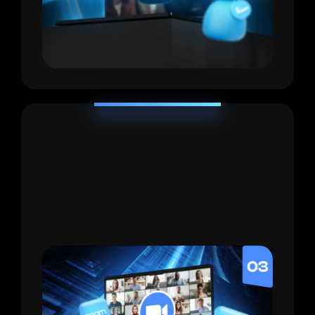
VIDEOLLAMADAS
Videollamadas grupales
de preguntas, respuestas y análisis de perfil
con Santi Herrera
[Valorado en $150]