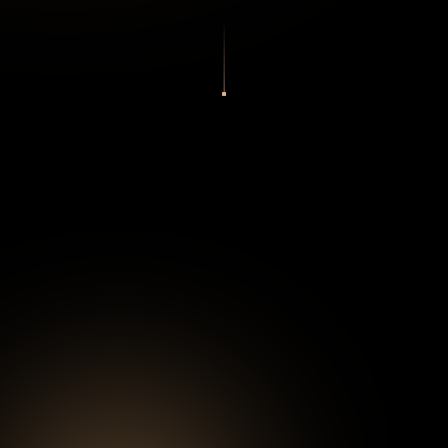
ROMPESCROLL DEL MES
$100 al Más
Rompe Scroll del Mes
En la Comunidad Rompe Scroll, celebramos el
esfuerzo, la dedicación y los resultados. Cada mes,
reconocemos al miembro que más se destacó
aplicando las estrategias y transformando su negocio