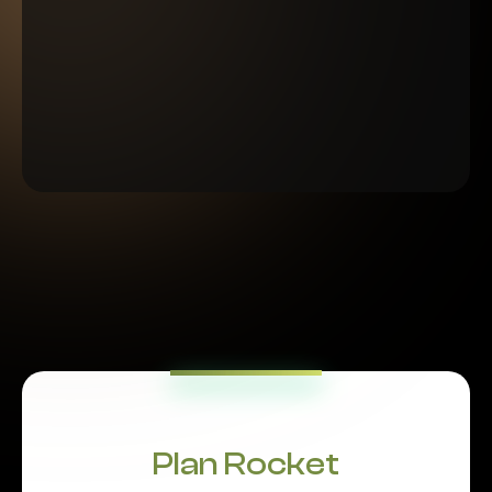
Planificador anual viral:
Planifica en mi propia plantilla y publica
contenido que capte atención todo el año.
Elige el plan que más
se adapte a
tí:
Plan Rocket