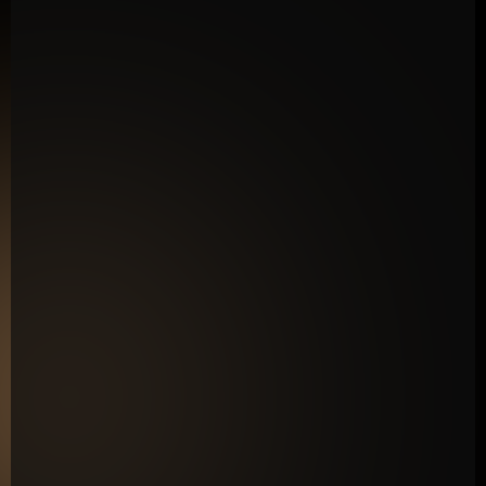
Si eres dueño de un negocio
, emprendedor,
coach o profesional independiente que busca
destacar en redes sociales y aumentar sus ventas.
Si trabajas con clientes
, y necesitas una
estrategia que conecte con tu audiencia y genere
resultados reales.
Si quieres aprender a hacer Reels que rompan el
scroll
, generen interacción y ventas reales para tu
negocio.