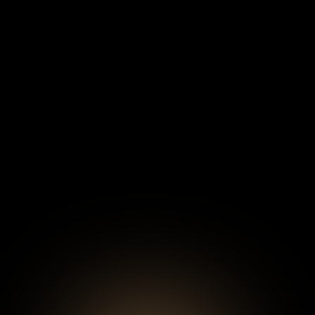
Semana 1: Campo de Batalla
Explora estrategias probadas con una mega clase
de Santi Herrera diseñada para transformar tu
negocio y viralizarlo.
Semana 2: El laboratorio
Análisis en vivo de perfiles y resolución de dudas
en tiempo real.