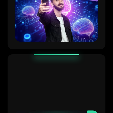
SOPORTE
Soporte 24/7
[Valorado en $197]:
Nunca te quedarás con
dudas: nuestro equipo está para ayudarte a
avanzar.