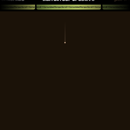
"Imagina por un momento
liderar tu mercado, aumentar
tus ventas y construir un
negocio que no dependa de la
suerte.
Esto es lo que hacemos
juntos en la Comunidad Rompe
Scroll."