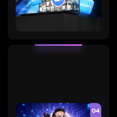
IDEAS
Granjas de ideas
[Valorado en $147]:
Si vendes productos
tenemos un espacio para ti, si vendes servicios
hay otro espacio preparado