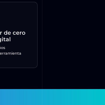
ar de cero
igital
iseños
na herramienta