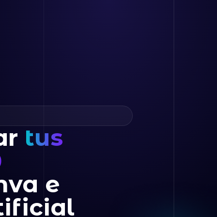
ar
tus
0
nva e
ificial