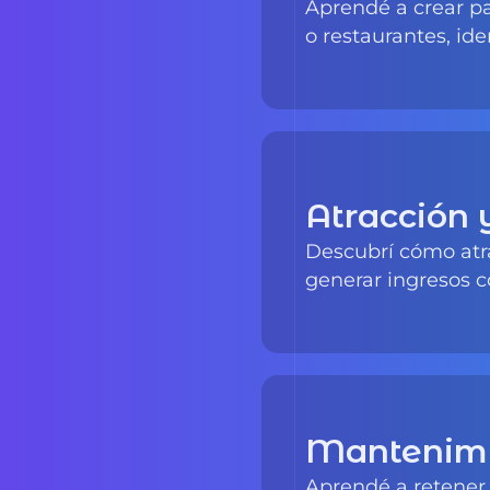
o restaurantes, ide
Atracción 
Descubrí cómo atra
generar ingresos c
Mantenimi
Aprendé a retener 
predecible todos l