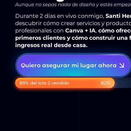
Aunque no sepas nada de diseño y estés empez
Durante 2 días en vivo conmigo,
Santi He
descubrir cómo crear servicios y producto
profesionales con
Canva + IA
,
cómo ofrece
primeros clientes
y cómo construir una 
ingresos real desde casa.
Quiero asegurar mi lugar ahora
89% del lote 2 vendido
82%