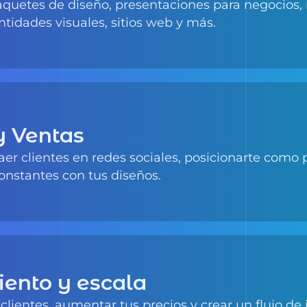
ntidades visuales, sitios web y más.
y Ventas
er clientes en redes sociales, posicionarte como p
onstantes con tus diseños.
ento y escala
clientes, aumentar tus precios y crear un flujo de
os meses.