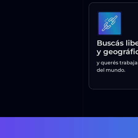
Buscás libert
y geográfica
y querés trabajar d
del mundo.