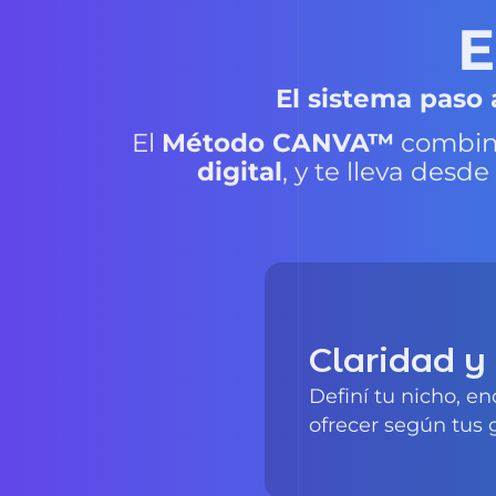
El sistema paso 
El
Método CANVA™
combi
digital
, y te lleva des
Claridad y
Definí tu nicho, en
ofrecer según tus 