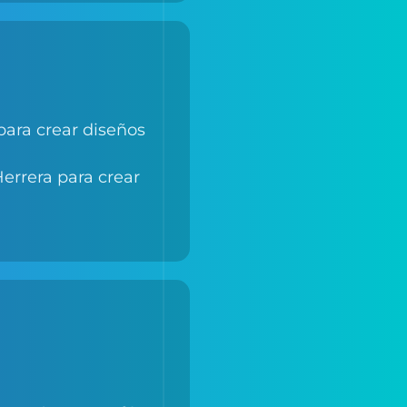
para crear diseños
errera para crear
 menús para cafés