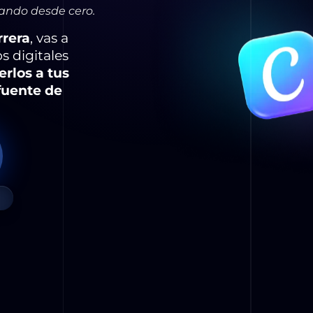
ando desde cero.
rrera
, vas a
s digitales
rlos a tus
fuente de